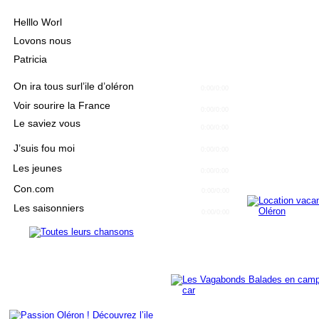
Helllo Worl
Lovons nous
Patricia
On ira tous surl’ile d’oléron
0:00
/0:00
Voir sourire la France
0:00
/0:00
Le saviez vous
0:00
/0:00
J’suis fou moi
0:00
/0:00
Les jeunes
0:00
/0:00
Con.com
0:00
/0:00
Les saisonniers
0:00
/0:00