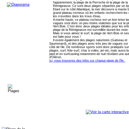
l’appartement, la plage de la Perroche et la plage de la 
Rémigeasse. Ce sont deux plages séparées par un ép
Etant sur le côté Atlantique, la mer découvre à marée 
grand plateau rocheux où les enfants recherchent les 
les crevettes dans les trous d’eau.
A marée haute, ce plateau rocheux est un bon brise la
vagues sont donc un peu moins violentes que sur la p
Vert-Bois. C’est donc deux plages idéales pour les enf
plage de la Rémigeasse est surveillée durant les mois d
Mais si vous aimez le surf, la plage de Vert-Bois et se
est faite pour vous !
Il existe également des plages naturistes (Gatseau et 
Saumonard), et des plages avec très peu de vagues sur l
côté de l’ile. De nombreux sports sont donc pratiqués su
plages, surf, Kite-surf, char à voiles, jet-ski, mais aussi l
pied et en surfcasting notamment de nuit révélant une aut
d’Oléron. 
Ici, vous trouverez des infos sur chaque plage de l’île. 