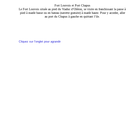
Fort Louvois et Port Chapus
Le Fort Louvois située au pied du Viaduc d’Oléron, se visite en franchissant la passe à 
pied à marée basse ou en bateau (navette gratuite) à marée haute. Pour y acceder, aller 
au port du Chapus à gauche en quittant l’ile.
Cliquez sur l'onglet pour agrandir